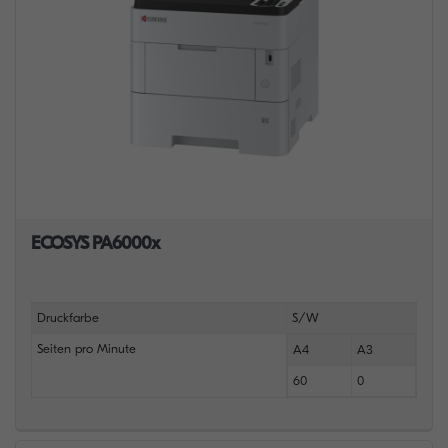
ECOSYS PA6000x
Druckfarbe
S/W
Seiten pro Minute
A4
A3
60
0