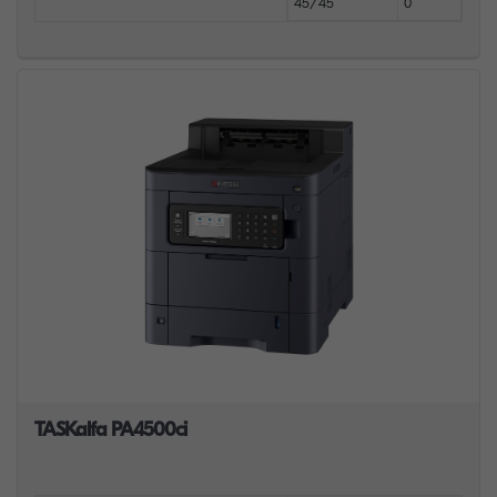
45/45
0
TASKalfa PA4500ci