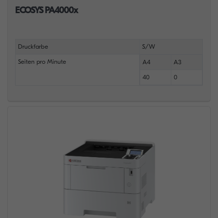
ECOSYS PA4000x
Druckfarbe
S/W
Seiten pro Minute
A4
A3
40
0