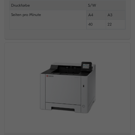
Druckfarbe
S/W
Seiten pro Minute
A4
A3
40
22