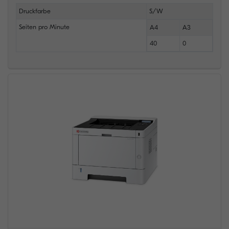
Druckfarbe
S/W
Seiten pro Minute
A4
A3
40
0