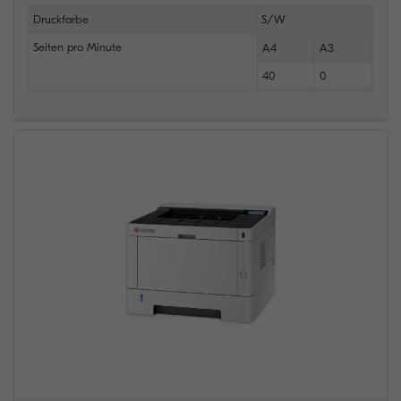
Druckfarbe
S/W
Seiten pro Minute
A4
A3
40
0