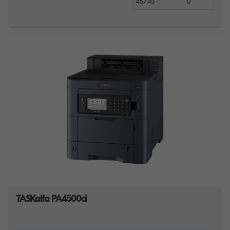
45/45
0
TASKalfa PA4500ci