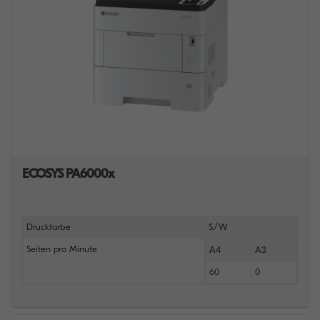
ECOSYS PA6000x
Druckfarbe
S/W
Seiten pro Minute
A4
A3
60
0