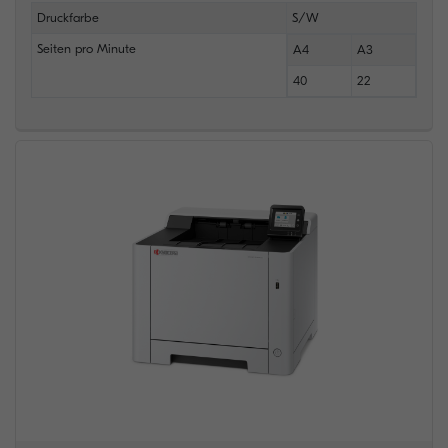
Druckfarbe
S/W
Seiten pro Minute
A4
A3
40
22