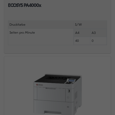
ECOSYS PA4000x
Druckfarbe
S/W
Seiten pro Minute
A4
A3
40
0